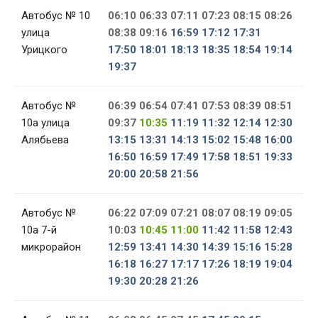
Автобус № 10
06:10
06:33
07:11
07:23
08:15
08:26
улица
08:38
09:16
16:59
17:12
17:31
Урицкого
17:50 18:01
18:13
18:35
18:54
19:14
19:37
Автобус №
06:39
06:54
07:41
07:53
08:39
08:51
10а улица
09:37
10:35
11:19
11:32
12:14
12:30
Алябьева
13:15
13:31
14:13
15:02
15:48
16:00
16:50
16:59
17:49
17:58
18:51
19:33
20:00
20:58
21:56
Автобус №
06:22
07:09
07:21
08:07
08:19
09:05
10а 7-й
10:03
10:45
11:00
11:42
11:58
12:43
микрорайон
12:59
13:41
14:30
14:39
15:16
15:28
16:18
16:27
17:17
17:26
18:19
19:04
19:30
20:28
21:26