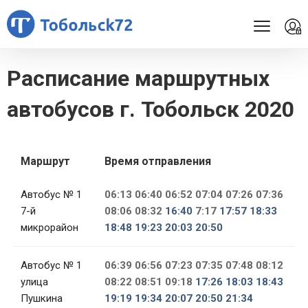
Расписание маршрутных
автобусов г. Тобольск 2020
Маршрут
Время отправления
Автобус № 1
06:13
06:40
06:52
07:04
07:26
07:36
7-й
08:06
08:32
16:40
7:17
17:57
18:33
микрорайон
18:48
19:23
20:03
20:50
Автобус № 1
06:39
06:56
07:23
07:35
07:48
08:12
улица
08:22
08:51
09:18
17:26
18:03
18:43
Пушкина
19:19
19:34
20:07
20:50
21:34