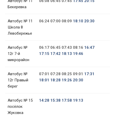
Автобус № 11
06:08
06:45
07:45
17:45
20:15
Бекеревка
Автобус № 11
06:24
07:00
08:09
18:10
20:30
Школа 8
Левобережье
Автобус №
06:17
06:45
07:43
08:16
16:47
12г 7-й
17:15 17:42
18:13
19:46
микрорайон
Автобус №
07:01
07:28
08:25
09:01
17:31
12г Правый
18:01 18:28
19:26
20:30
берег
Автобус № 15
14:28
15:38
17:58
19:13
посёлок
Жуковка