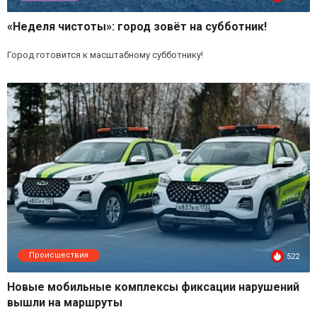
«Неделя чистоты»: город зовёт на субботник!
Город готовится к масштабному субботнику!
Происшествия
522
Новые мобильные комплексы фиксации нарушений
вышли на маршруты