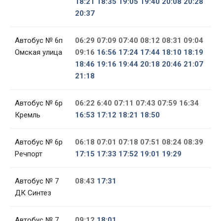
18:21
18:35
19:05
19:40
20:08
20:28
20:37
Автобус № 6п
06:29
07:09
07:40
08:12
08:31
09:04
Омская улица
09:16
16:56
17:24
17:44
18:10
18:19
18:46
19:16
19:44
20:18
20:46
21:07
21:18
Автобус № 6р
06:22
6:40
07:11
07:43
07:59 16:34
Кремль
16:53
17:12
18:21
18:50
Автобус № 6р
06:18
07:01
07:18
07:51
08:24
08:39
Речпорт
17:15
17:33
17:52
19:01
19:29
Автобус № 7
08:43
17:31
ДК Синтез
Автобус № 7
09:12
18:01