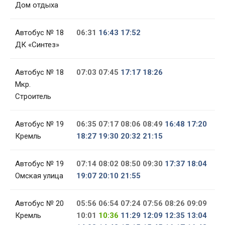
Дом отдыха
Автобус № 18
06:31
16:43
17:52
ДК «Синтез»
Автобус № 18
07:03
07:45
17:17
18:26
Мкр.
Строитель
Автобус № 19
06:35
07:17
08:06
08:49
16:48 17:20
Кремль
18:27
19:30
20:32
21:15
Автобус № 19
07:14
08:02
08:50
09:30
17:37 18:04
Омская улица
19:07
20:10
21:55
Автобус № 20
05:56
06:54
07:24
07:56
08:26
09:09
Кремль
10:01
10:36
11:29
12:09
12:35
13:04