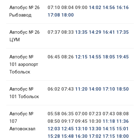
Автобус № 26
07:10
08:04
09:00
14:02
14:56
16:16
Рыбзавод
17:08
18:00
Автобус № 26
07:37
08:33
13:35
14:29
16:41
17:35
ЦУМ
Автобус №
06:45
08:26
12:15
14:55
18:05
19:45
101 аэропорт
Тобольск
Автобус №
06:02
07:43
11:20
14:00
17:10
18:50
101 Тобольск
Автобус №
05:58
06:35
07:00
07:23
07:43
08:08
107
08:50
09:17
09:45
10:30
11:18
11:36
Автовокзал
12:03
12:45
13:10
13:30
14:15
15:01
15:28
15:48
16:30
17:02
17:15
18:00