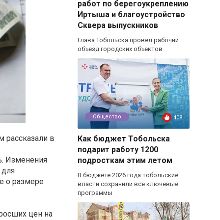
работ по берегоукреплению
Иртыша и благоустройство
Сквера выпускников
Глава Тобольска провел рабочий
объезд городских объектов
Общество
408
м рассказали в
Как бюджет Тобольска
подарит работу 1200
%. Изменения
подросткам этим летом
 для
В бюджете 2026 года тобольские
е о размере
власти сохранили все ключевые
программы
ыросших цен на