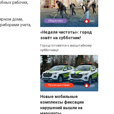
обных рабочих,
тирном доме,
Общество
442
риборами учета,
«Неделя чистоты»: город
зовёт на субботник!
Город готовится к масштабному
субботнику!
Происшествия
509
Новые мобильные
комплексы фиксации
нарушений вышли на
маршруты