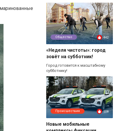
я маринованные
Общество
442
«Неделя чистоты»: город
зовёт на субботник!
Город готовится к масштабному
субботнику!
Происшествия
508
Новые мобильные
комплексы фиксации