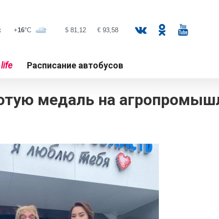
к
life
Расписание автобусов
отую медаль на агропромышл