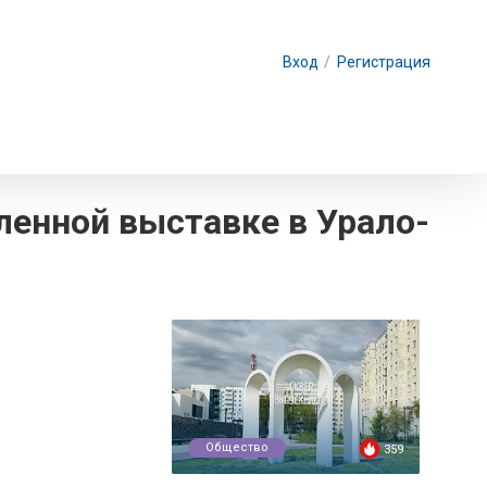
Вход
/
Регистрация
енной выставке в Урало-
Общество
359