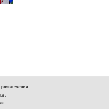
 развлечения
Life
ия