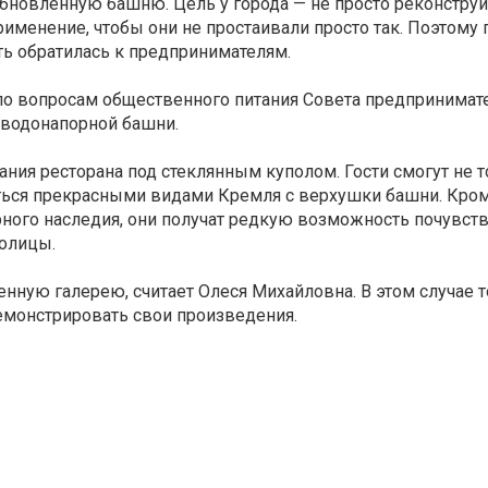
обновлённую башню. Цель у города — не просто реконстру
именение, чтобы они не простаивали просто так. Поэтому
ть обратилась к предпринимателям.
по вопросам общественного питания Совета предпринимате
 водонапорной башни.
ния ресторана под стеклянным куполом. Гости смогут не 
ься прекрасными видами Кремля с верхушки башни. Кроме
ного наследия, они получат редкую возможность почувст
толицы.
нную галерею, считает Олеся Михайловна. В этом случае 
емонстрировать свои произведения.