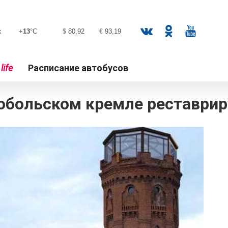
к
life
Расписание автобусов
обольском кремле реставри