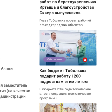
работ по берегоукреплению
Иртыша и благоустройство
Сквера выпускников
Глава Тобольска провел рабочий
объезд городских объектов
.
Общество
410
я башня
Как бюджет Тобольска
подарит работу 1200
подросткам этим летом
ил заместитель
В бюджете 2026 года тобольские
из (на качество
власти сохранили все ключевые
администрации
программы