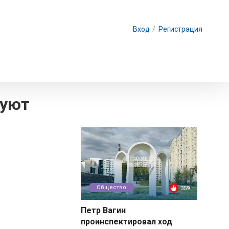
Вход
/
Регистрация
руют
Общество
359
Петр Вагин
проинспектировал ход