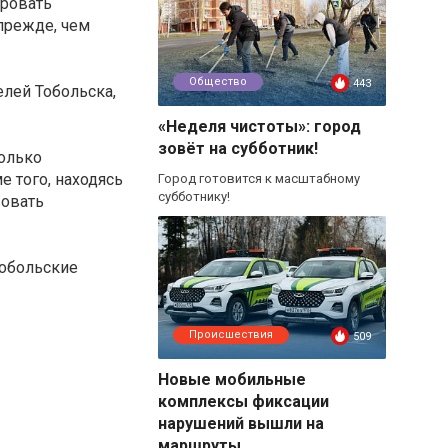
ировать
 прежде, чем
Общество
443
лей Тобольска,
«Неделя чистоты»: город
зовёт на субботник!
только
 того, находясь
Город готовится к масштабному
субботнику!
вовать
тобольские
Происшествия
509
Новые мобильные
комплексы фиксации
нарушений вышли на
маршруты